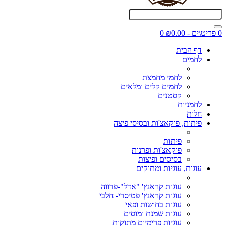
0 פריט\ים - ₪0.00
0
דף הבית
לחמים
לחמי מחמצת
לחמים קלים ומלאים
קסטנים
לחמניות
חלות
פיתות, פוקאצ'ות ובסיסי פיצה
פיתות
פוקאצ'ות ופרנות
בסיסים ופיצות
עוגות, עוגיות ומתוקים
עוגות קראנץ' "אדל"-פרווה
עוגות קראנץ' פטיסרי- חלבי
עוגות בחושות ופאי
עוגות שמנת ומוסים
עוגיות פרימיום מתוקות