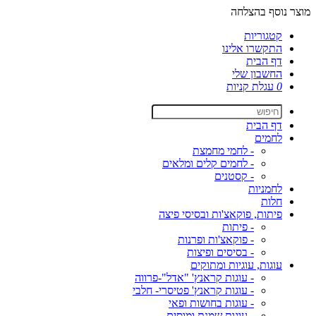
מוצר נוסף בהצלחה
קטגוריות
התקשרו אלינו
דף הבית
החשבון שלי
0
עגלת קניות
דף הבית
לחמים
- לחמי מחמצת
- לחמים קלים ומלאים
- קסטנים
לחמניות
חלות
פיתות, פוקאצ'ות ובסיסי פיצה
- פיתות
- פוקאצ'ות ופרנות
- בסיסים ופיצות
עוגות, עוגיות ומתוקים
- עוגות קראנץ' "אדל"-פרווה
- עוגות קראנץ' פטיסרי- חלבי
- עוגות בחושות ופאי
- עוגות שמנת ומוסים