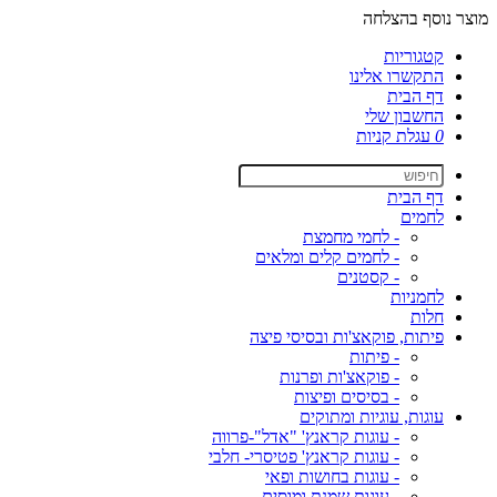
מוצר נוסף בהצלחה
קטגוריות
התקשרו אלינו
דף הבית
החשבון שלי
0
עגלת קניות
דף הבית
לחמים
- לחמי מחמצת
- לחמים קלים ומלאים
- קסטנים
לחמניות
חלות
פיתות, פוקאצ'ות ובסיסי פיצה
- פיתות
- פוקאצ'ות ופרנות
- בסיסים ופיצות
עוגות, עוגיות ומתוקים
- עוגות קראנץ' "אדל"-פרווה
- עוגות קראנץ' פטיסרי- חלבי
- עוגות בחושות ופאי
- עוגות שמנת ומוסים