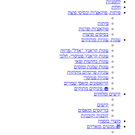
לחמניות
חלות
פיתות, פוקאצ'ות ובסיסי פיצה
פיתות
פוקאצ'ות ופרנות
בסיסים ופיצות
עוגות, עוגיות ומתוקים
עוגות קראנץ' "אדל"-פרווה
עוגות קראנץ' פטיסרי- חלבי
עוגות בחושות ופאי
עוגות שמנת ומוסים
עוגיות פרימיום מתוקות
עוגיות פטיסרי
קרואסונים ומאפי שמרים
🧁 פינוקים מתוקים
קישים ומלוחים
קישים
בורקסים ומאפים
קובנות וקובניות
מוצרי כוסמין
🎁 מגשים ומארזים