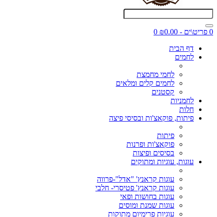
0 פריט\ים - ₪0.00
0
דף הבית
לחמים
לחמי מחמצת
לחמים קלים ומלאים
קסטנים
לחמניות
חלות
פיתות, פוקאצ'ות ובסיסי פיצה
פיתות
פוקאצ'ות ופרנות
בסיסים ופיצות
עוגות, עוגיות ומתוקים
עוגות קראנץ' "אדל"-פרווה
עוגות קראנץ' פטיסרי- חלבי
עוגות בחושות ופאי
עוגות שמנת ומוסים
עוגיות פרימיום מתוקות