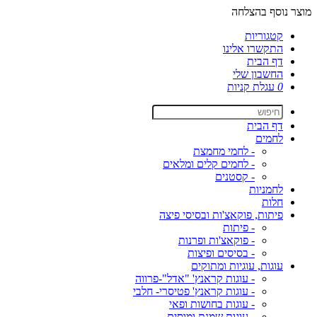
מוצר נוסף בהצלחה
קטגוריות
התקשרו אלינו
דף הבית
החשבון שלי
0
עגלת קניות
דף הבית
לחמים
- לחמי מחמצת
- לחמים קלים ומלאים
- קסטנים
לחמניות
חלות
פיתות, פוקאצ'ות ובסיסי פיצה
- פיתות
- פוקאצ'ות ופרנות
- בסיסים ופיצות
עוגות, עוגיות ומתוקים
- עוגות קראנץ' "אדל"-פרווה
- עוגות קראנץ' פטיסרי- חלבי
- עוגות בחושות ופאי
- עוגות שמנת ומוסים