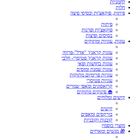
לחמניות
חלות
פיתות, פוקאצ'ות ובסיסי פיצה
פיתות
פוקאצ'ות ופרנות
בסיסים ופיצות
עוגות, עוגיות ומתוקים
עוגות קראנץ' "אדל"-פרווה
עוגות קראנץ' פטיסרי- חלבי
עוגות בחושות ופאי
עוגות שמנת ומוסים
עוגיות פרימיום מתוקות
עוגיות פטיסרי
קרואסונים ומאפי שמרים
🧁 פינוקים מתוקים
קישים ומלוחים
קישים
בורקסים ומאפים
קובנות וקובניות
מוצרי כוסמין
🎁 מגשים ומארזים