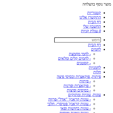
מוצר נוסף בהצלחה
קטגוריות
התקשרו אלינו
דף הבית
החשבון שלי
0
עגלת קניות
דף הבית
לחמים
- לחמי מחמצת
- לחמים קלים ומלאים
- קסטנים
לחמניות
חלות
פיתות, פוקאצ'ות ובסיסי פיצה
- פיתות
- פוקאצ'ות ופרנות
- בסיסים ופיצות
עוגות, עוגיות ומתוקים
- עוגות קראנץ' "אדל"-פרווה
- עוגות קראנץ' פטיסרי- חלבי
- עוגות בחושות ופאי
- עוגות שמנת ומוסים