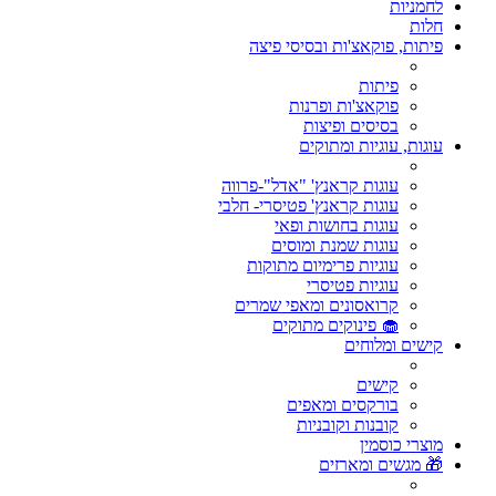
לחמניות
חלות
פיתות, פוקאצ'ות ובסיסי פיצה
פיתות
פוקאצ'ות ופרנות
בסיסים ופיצות
עוגות, עוגיות ומתוקים
עוגות קראנץ' "אדל"-פרווה
עוגות קראנץ' פטיסרי- חלבי
עוגות בחושות ופאי
עוגות שמנת ומוסים
עוגיות פרימיום מתוקות
עוגיות פטיסרי
קרואסונים ומאפי שמרים
🧁 פינוקים מתוקים
קישים ומלוחים
קישים
בורקסים ומאפים
קובנות וקובניות
מוצרי כוסמין
🎁 מגשים ומארזים