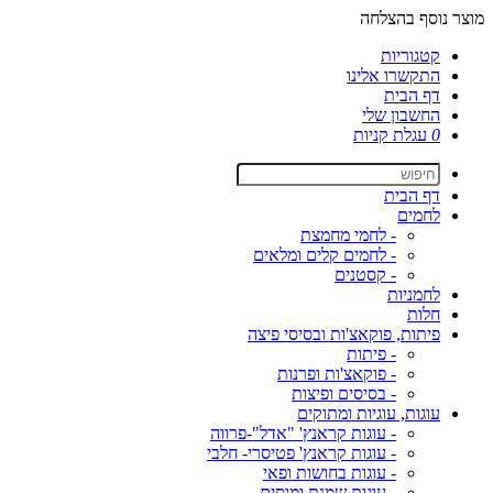
מוצר נוסף בהצלחה
קטגוריות
התקשרו אלינו
דף הבית
החשבון שלי
0
עגלת קניות
דף הבית
לחמים
- לחמי מחמצת
- לחמים קלים ומלאים
- קסטנים
לחמניות
חלות
פיתות, פוקאצ'ות ובסיסי פיצה
- פיתות
- פוקאצ'ות ופרנות
- בסיסים ופיצות
עוגות, עוגיות ומתוקים
- עוגות קראנץ' "אדל"-פרווה
- עוגות קראנץ' פטיסרי- חלבי
- עוגות בחושות ופאי
- עוגות שמנת ומוסים