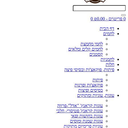
0 פריט\ים - ₪0.00
0
דף הבית
לחמים
לחמי מחמצת
לחמים קלים ומלאים
קסטנים
לחמניות
חלות
פיתות, פוקאצ'ות ובסיסי פיצה
פיתות
פוקאצ'ות ופרנות
בסיסים ופיצות
עוגות, עוגיות ומתוקים
עוגות קראנץ' "אדל"-פרווה
עוגות קראנץ' פטיסרי- חלבי
עוגות בחושות ופאי
עוגות שמנת ומוסים
עוגיות פרימיום מתוקות