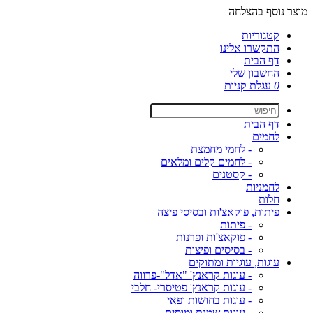
מוצר נוסף בהצלחה
קטגוריות
התקשרו אלינו
דף הבית
החשבון שלי
0
עגלת קניות
דף הבית
לחמים
- לחמי מחמצת
- לחמים קלים ומלאים
- קסטנים
לחמניות
חלות
פיתות, פוקאצ'ות ובסיסי פיצה
- פיתות
- פוקאצ'ות ופרנות
- בסיסים ופיצות
עוגות, עוגיות ומתוקים
- עוגות קראנץ' "אדל"-פרווה
- עוגות קראנץ' פטיסרי- חלבי
- עוגות בחושות ופאי
- עוגות שמנת ומוסים