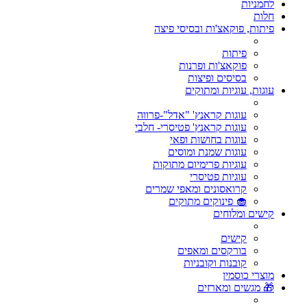
לחמניות
חלות
פיתות, פוקאצ'ות ובסיסי פיצה
פיתות
פוקאצ'ות ופרנות
בסיסים ופיצות
עוגות, עוגיות ומתוקים
עוגות קראנץ' "אדל"-פרווה
עוגות קראנץ' פטיסרי- חלבי
עוגות בחושות ופאי
עוגות שמנת ומוסים
עוגיות פרימיום מתוקות
עוגיות פטיסרי
קרואסונים ומאפי שמרים
🧁 פינוקים מתוקים
קישים ומלוחים
קישים
בורקסים ומאפים
קובנות וקובניות
מוצרי כוסמין
🎁 מגשים ומארזים