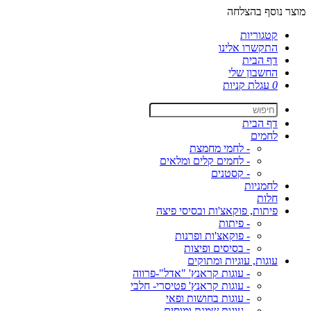
מוצר נוסף בהצלחה
קטגוריות
התקשרו אלינו
דף הבית
החשבון שלי
0
עגלת קניות
דף הבית
לחמים
- לחמי מחמצת
- לחמים קלים ומלאים
- קסטנים
לחמניות
חלות
פיתות, פוקאצ'ות ובסיסי פיצה
- פיתות
- פוקאצ'ות ופרנות
- בסיסים ופיצות
עוגות, עוגיות ומתוקים
- עוגות קראנץ' "אדל"-פרווה
- עוגות קראנץ' פטיסרי- חלבי
- עוגות בחושות ופאי
- עוגות שמנת ומוסים