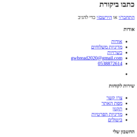
כתבו ביקורת
התחבר/י
או
הירשם/י
כדי להגיב
אודות
אודות
מדיניות משלוחים
כשרויות
gwbread2020@gmail.com
0538872614
שירות לקוחות
צרו קשר
מפת האתר
תקנון
מדיניות הפרטיות
ביטולים
החשבון שלי