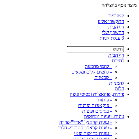
מוצר נוסף בהצלחה
קטגוריות
התקשרו אלינו
דף הבית
החשבון שלי
0
עגלת קניות
דף הבית
לחמים
- לחמי מחמצת
- לחמים קלים ומלאים
- קסטנים
לחמניות
חלות
פיתות, פוקאצ'ות ובסיסי פיצה
- פיתות
- פוקאצ'ות ופרנות
- בסיסים ופיצות
עוגות, עוגיות ומתוקים
- עוגות קראנץ' "אדל"-פרווה
- עוגות קראנץ' פטיסרי- חלבי
- עוגות בחושות ופאי
- עוגות שמנת ומוסים