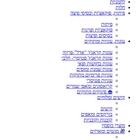
לחמניות
חלות
פיתות, פוקאצ'ות ובסיסי פיצה
פיתות
פוקאצ'ות ופרנות
בסיסים ופיצות
עוגות, עוגיות ומתוקים
עוגות קראנץ' "אדל"-פרווה
עוגות קראנץ' פטיסרי- חלבי
עוגות בחושות ופאי
עוגות שמנת ומוסים
עוגיות פרימיום מתוקות
עוגיות פטיסרי
קרואסונים ומאפי שמרים
🧁 פינוקים מתוקים
קישים ומלוחים
קישים
בורקסים ומאפים
קובנות וקובניות
מוצרי כוסמין
🎁 מגשים ומארזים