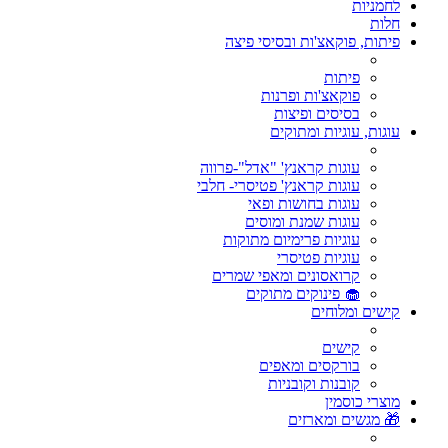
לחמניות
חלות
פיתות, פוקאצ'ות ובסיסי פיצה
פיתות
פוקאצ'ות ופרנות
בסיסים ופיצות
עוגות, עוגיות ומתוקים
עוגות קראנץ' "אדל"-פרווה
עוגות קראנץ' פטיסרי- חלבי
עוגות בחושות ופאי
עוגות שמנת ומוסים
עוגיות פרימיום מתוקות
עוגיות פטיסרי
קרואסונים ומאפי שמרים
🧁 פינוקים מתוקים
קישים ומלוחים
קישים
בורקסים ומאפים
קובנות וקובניות
מוצרי כוסמין
🎁 מגשים ומארזים