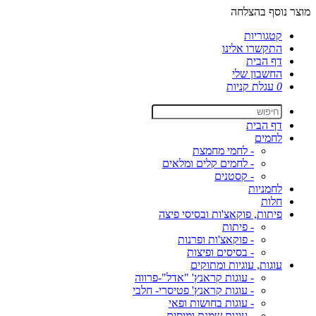
מוצר נוסף בהצלחה
קטגוריות
התקשרו אלינו
דף הבית
החשבון שלי
0
עגלת קניות
דף הבית
לחמים
- לחמי מחמצת
- לחמים קלים ומלאים
- קסטנים
לחמניות
חלות
פיתות, פוקאצ'ות ובסיסי פיצה
- פיתות
- פוקאצ'ות ופרנות
- בסיסים ופיצות
עוגות, עוגיות ומתוקים
- עוגות קראנץ' "אדל"-פרווה
- עוגות קראנץ' פטיסרי- חלבי
- עוגות בחושות ופאי
- עוגות שמנת ומוסים