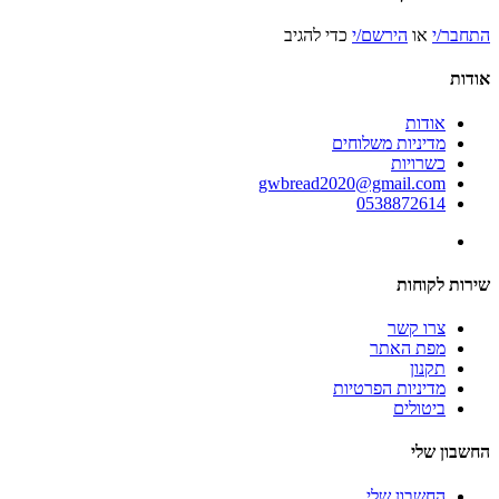
התחבר/י
או
הירשם/י
כדי להגיב
אודות
אודות
מדיניות משלוחים
כשרויות
gwbread2020@gmail.com
0538872614
שירות לקוחות
צרו קשר
מפת האתר
תקנון
מדיניות הפרטיות
ביטולים
החשבון שלי
החשבון שלי