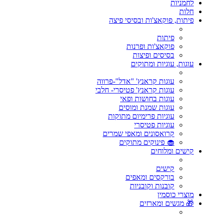
לחמניות
חלות
פיתות, פוקאצ'ות ובסיסי פיצה
פיתות
פוקאצ'ות ופרנות
בסיסים ופיצות
עוגות, עוגיות ומתוקים
עוגות קראנץ' "אדל"-פרווה
עוגות קראנץ' פטיסרי- חלבי
עוגות בחושות ופאי
עוגות שמנת ומוסים
עוגיות פרימיום מתוקות
עוגיות פטיסרי
קרואסונים ומאפי שמרים
🧁 פינוקים מתוקים
קישים ומלוחים
קישים
בורקסים ומאפים
קובנות וקובניות
מוצרי כוסמין
🎁 מגשים ומארזים