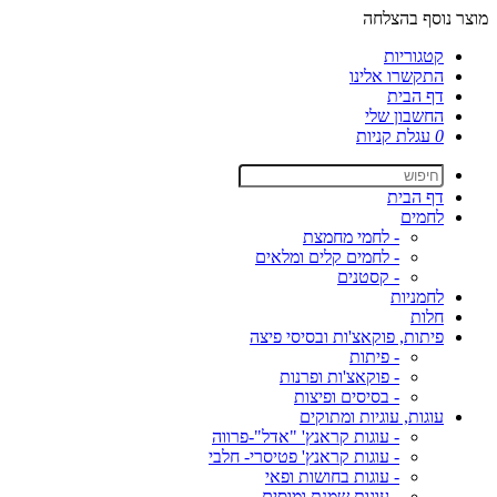
מוצר נוסף בהצלחה
קטגוריות
התקשרו אלינו
דף הבית
החשבון שלי
0
עגלת קניות
דף הבית
לחמים
- לחמי מחמצת
- לחמים קלים ומלאים
- קסטנים
לחמניות
חלות
פיתות, פוקאצ'ות ובסיסי פיצה
- פיתות
- פוקאצ'ות ופרנות
- בסיסים ופיצות
עוגות, עוגיות ומתוקים
- עוגות קראנץ' "אדל"-פרווה
- עוגות קראנץ' פטיסרי- חלבי
- עוגות בחושות ופאי
- עוגות שמנת ומוסים