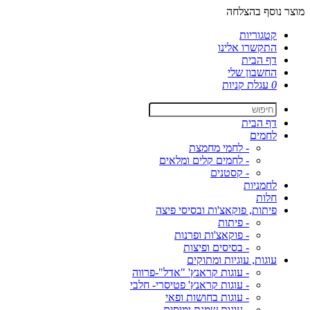
מוצר נוסף בהצלחה
קטגוריות
התקשרו אלינו
דף הבית
החשבון שלי
0
עגלת קניות
דף הבית
לחמים
- לחמי מחמצת
- לחמים קלים ומלאים
- קסטנים
לחמניות
חלות
פיתות, פוקאצ'ות ובסיסי פיצה
- פיתות
- פוקאצ'ות ופרנות
- בסיסים ופיצות
עוגות, עוגיות ומתוקים
- עוגות קראנץ' "אדל"-פרווה
- עוגות קראנץ' פטיסרי- חלבי
- עוגות בחושות ופאי
- עוגות שמנת ומוסים