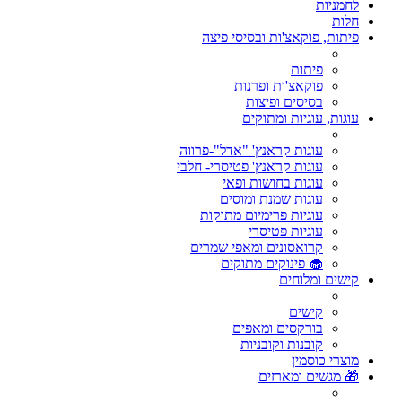
לחמניות
חלות
פיתות, פוקאצ'ות ובסיסי פיצה
פיתות
פוקאצ'ות ופרנות
בסיסים ופיצות
עוגות, עוגיות ומתוקים
עוגות קראנץ' "אדל"-פרווה
עוגות קראנץ' פטיסרי- חלבי
עוגות בחושות ופאי
עוגות שמנת ומוסים
עוגיות פרימיום מתוקות
עוגיות פטיסרי
קרואסונים ומאפי שמרים
🧁 פינוקים מתוקים
קישים ומלוחים
קישים
בורקסים ומאפים
קובנות וקובניות
מוצרי כוסמין
🎁 מגשים ומארזים