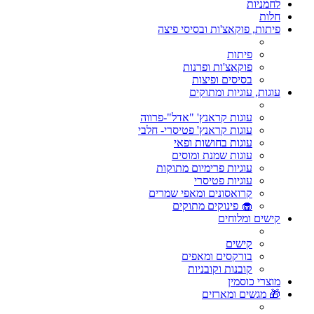
לחמניות
חלות
פיתות, פוקאצ'ות ובסיסי פיצה
פיתות
פוקאצ'ות ופרנות
בסיסים ופיצות
עוגות, עוגיות ומתוקים
עוגות קראנץ' "אדל"-פרווה
עוגות קראנץ' פטיסרי- חלבי
עוגות בחושות ופאי
עוגות שמנת ומוסים
עוגיות פרימיום מתוקות
עוגיות פטיסרי
קרואסונים ומאפי שמרים
🧁 פינוקים מתוקים
קישים ומלוחים
קישים
בורקסים ומאפים
קובנות וקובניות
מוצרי כוסמין
🎁 מגשים ומארזים