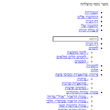
מוצר נוסף בהצלחה
קטגוריות
התקשרו אלינו
דף הבית
החשבון שלי
0
עגלת קניות
דף הבית
לחמים
- לחמי מחמצת
- לחמים קלים ומלאים
- קסטנים
לחמניות
חלות
פיתות, פוקאצ'ות ובסיסי פיצה
- פיתות
- פוקאצ'ות ופרנות
- בסיסים ופיצות
עוגות, עוגיות ומתוקים
- עוגות קראנץ' "אדל"-פרווה
- עוגות קראנץ' פטיסרי- חלבי
- עוגות בחושות ופאי
- עוגות שמנת ומוסים