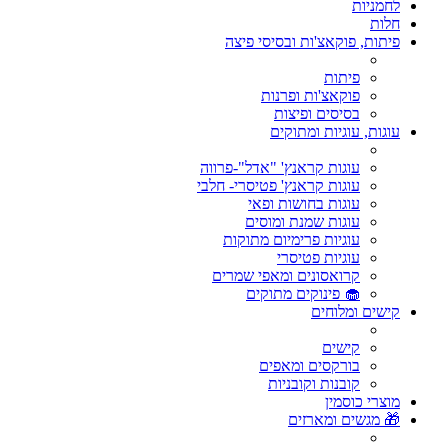
לחמניות
חלות
פיתות, פוקאצ'ות ובסיסי פיצה
פיתות
פוקאצ'ות ופרנות
בסיסים ופיצות
עוגות, עוגיות ומתוקים
עוגות קראנץ' "אדל"-פרווה
עוגות קראנץ' פטיסרי- חלבי
עוגות בחושות ופאי
עוגות שמנת ומוסים
עוגיות פרימיום מתוקות
עוגיות פטיסרי
קרואסונים ומאפי שמרים
🧁 פינוקים מתוקים
קישים ומלוחים
קישים
בורקסים ומאפים
קובנות וקובניות
מוצרי כוסמין
🎁 מגשים ומארזים