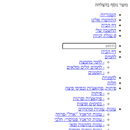
מוצר נוסף בהצלחה
קטגוריות
התקשרו אלינו
דף הבית
החשבון שלי
0
עגלת קניות
דף הבית
לחמים
- לחמי מחמצת
- לחמים קלים ומלאים
- קסטנים
לחמניות
חלות
פיתות, פוקאצ'ות ובסיסי פיצה
- פיתות
- פוקאצ'ות ופרנות
- בסיסים ופיצות
עוגות, עוגיות ומתוקים
- עוגות קראנץ' "אדל"-פרווה
- עוגות קראנץ' פטיסרי- חלבי
- עוגות בחושות ופאי
- עוגות שמנת ומוסים