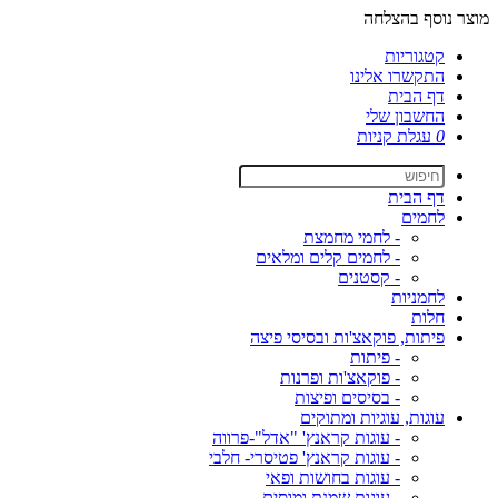
מוצר נוסף בהצלחה
קטגוריות
התקשרו אלינו
דף הבית
החשבון שלי
0
עגלת קניות
דף הבית
לחמים
- לחמי מחמצת
- לחמים קלים ומלאים
- קסטנים
לחמניות
חלות
פיתות, פוקאצ'ות ובסיסי פיצה
- פיתות
- פוקאצ'ות ופרנות
- בסיסים ופיצות
עוגות, עוגיות ומתוקים
- עוגות קראנץ' "אדל"-פרווה
- עוגות קראנץ' פטיסרי- חלבי
- עוגות בחושות ופאי
- עוגות שמנת ומוסים