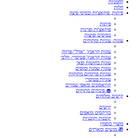
לחמניות
חלות
פיתות, פוקאצ'ות ובסיסי פיצה
פיתות
פוקאצ'ות ופרנות
בסיסים ופיצות
עוגות, עוגיות ומתוקים
עוגות קראנץ' "אדל"-פרווה
עוגות קראנץ' פטיסרי- חלבי
עוגות בחושות ופאי
עוגות שמנת ומוסים
עוגיות פרימיום מתוקות
עוגיות פטיסרי
קרואסונים ומאפי שמרים
🧁 פינוקים מתוקים
קישים ומלוחים
קישים
בורקסים ומאפים
קובנות וקובניות
מוצרי כוסמין
🎁 מגשים ומארזים