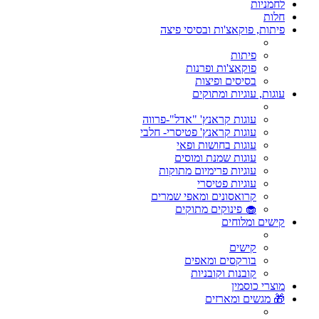
לחמניות
חלות
פיתות, פוקאצ'ות ובסיסי פיצה
פיתות
פוקאצ'ות ופרנות
בסיסים ופיצות
עוגות, עוגיות ומתוקים
עוגות קראנץ' "אדל"-פרווה
עוגות קראנץ' פטיסרי- חלבי
עוגות בחושות ופאי
עוגות שמנת ומוסים
עוגיות פרימיום מתוקות
עוגיות פטיסרי
קרואסונים ומאפי שמרים
🧁 פינוקים מתוקים
קישים ומלוחים
קישים
בורקסים ומאפים
קובנות וקובניות
מוצרי כוסמין
🎁 מגשים ומארזים