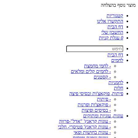
מוצר נוסף בהצלחה
קטגוריות
התקשרו אלינו
דף הבית
החשבון שלי
0
עגלת קניות
דף הבית
לחמים
- לחמי מחמצת
- לחמים קלים ומלאים
- קסטנים
לחמניות
חלות
פיתות, פוקאצ'ות ובסיסי פיצה
- פיתות
- פוקאצ'ות ופרנות
- בסיסים ופיצות
עוגות, עוגיות ומתוקים
- עוגות קראנץ' "אדל"-פרווה
- עוגות קראנץ' פטיסרי- חלבי
- עוגות בחושות ופאי
- עוגות שמנת ומוסים