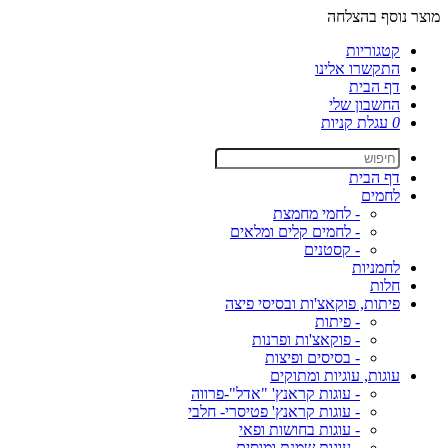
מוצר נוסף בהצלחה
קטגוריות
התקשרו אלינו
דף הבית
החשבון שלי
0
עגלת קניות
דף הבית
לחמים
- לחמי מחמצת
- לחמים קלים ומלאים
- קסטנים
לחמניות
חלות
פיתות, פוקאצ'ות ובסיסי פיצה
- פיתות
- פוקאצ'ות ופרנות
- בסיסים ופיצות
עוגות, עוגיות ומתוקים
- עוגות קראנץ' "אדל"-פרווה
- עוגות קראנץ' פטיסרי- חלבי
- עוגות בחושות ופאי
- עוגות שמנת ומוסים