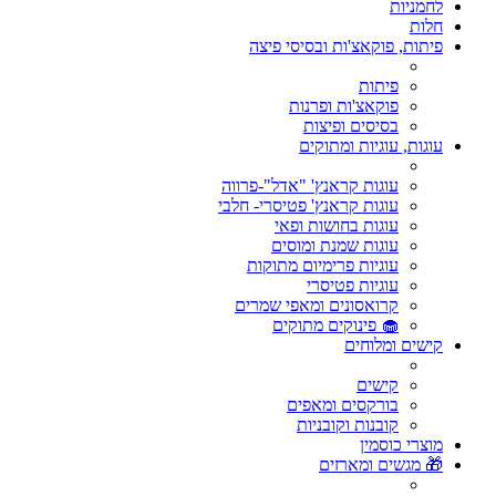
לחמניות
חלות
פיתות, פוקאצ'ות ובסיסי פיצה
פיתות
פוקאצ'ות ופרנות
בסיסים ופיצות
עוגות, עוגיות ומתוקים
עוגות קראנץ' "אדל"-פרווה
עוגות קראנץ' פטיסרי- חלבי
עוגות בחושות ופאי
עוגות שמנת ומוסים
עוגיות פרימיום מתוקות
עוגיות פטיסרי
קרואסונים ומאפי שמרים
🧁 פינוקים מתוקים
קישים ומלוחים
קישים
בורקסים ומאפים
קובנות וקובניות
מוצרי כוסמין
🎁 מגשים ומארזים