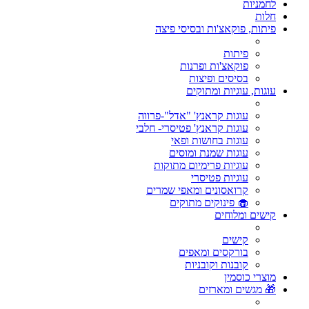
לחמניות
חלות
פיתות, פוקאצ'ות ובסיסי פיצה
פיתות
פוקאצ'ות ופרנות
בסיסים ופיצות
עוגות, עוגיות ומתוקים
עוגות קראנץ' "אדל"-פרווה
עוגות קראנץ' פטיסרי- חלבי
עוגות בחושות ופאי
עוגות שמנת ומוסים
עוגיות פרימיום מתוקות
עוגיות פטיסרי
קרואסונים ומאפי שמרים
🧁 פינוקים מתוקים
קישים ומלוחים
קישים
בורקסים ומאפים
קובנות וקובניות
מוצרי כוסמין
🎁 מגשים ומארזים