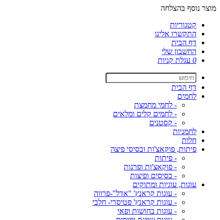
מוצר נוסף בהצלחה
קטגוריות
התקשרו אלינו
דף הבית
החשבון שלי
0
עגלת קניות
דף הבית
לחמים
- לחמי מחמצת
- לחמים קלים ומלאים
- קסטנים
לחמניות
חלות
פיתות, פוקאצ'ות ובסיסי פיצה
- פיתות
- פוקאצ'ות ופרנות
- בסיסים ופיצות
עוגות, עוגיות ומתוקים
- עוגות קראנץ' "אדל"-פרווה
- עוגות קראנץ' פטיסרי- חלבי
- עוגות בחושות ופאי
- עוגות שמנת ומוסים