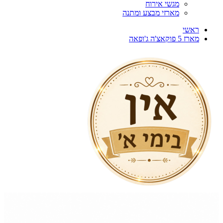
מגשי אירוח
מארזי מבצע ומתנה
ראשי
מארז 5 פוקאצ'ה ג'ופאה