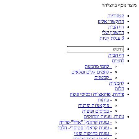
מוצר נוסף בהצלחה
קטגוריות
התקשרו אלינו
דף הבית
החשבון שלי
0
עגלת קניות
דף הבית
לחמים
- לחמי מחמצת
- לחמים קלים ומלאים
- קסטנים
לחמניות
חלות
פיתות, פוקאצ'ות ובסיסי פיצה
- פיתות
- פוקאצ'ות ופרנות
- בסיסים ופיצות
עוגות, עוגיות ומתוקים
- עוגות קראנץ' "אדל"-פרווה
- עוגות קראנץ' פטיסרי- חלבי
- עוגות בחושות ופאי
- עוגות שמנת ומוסים