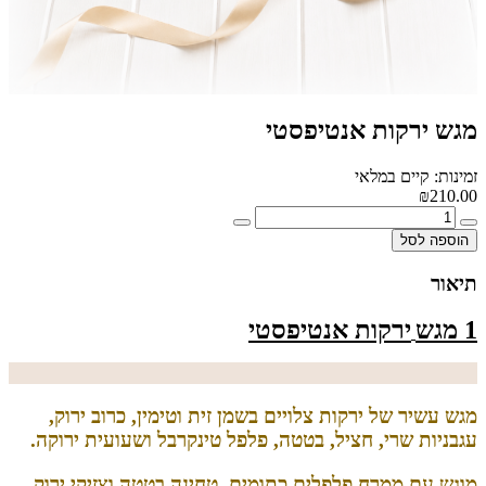
מגש ירקות אנטיפסטי
זמינות: קיים במלאי
₪210.00
הוספה לסל
תיאור
1 מגש
ירקות אנטיפסטי
מגש עשיר של ירקות צלויים בשמן זית וטימין, כרוב ירוק,
עגבניות שרי, חציל, בטטה, פלפל טינקרבל ושעועית ירוקה.
מוגש עם ממרח פלפלים כתומים, טחינה בטטה וצזיקי ירוק.