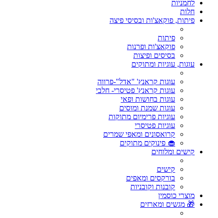
לחמניות
חלות
פיתות, פוקאצ'ות ובסיסי פיצה
פיתות
פוקאצ'ות ופרנות
בסיסים ופיצות
עוגות, עוגיות ומתוקים
עוגות קראנץ' "אדל"-פרווה
עוגות קראנץ' פטיסרי- חלבי
עוגות בחושות ופאי
עוגות שמנת ומוסים
עוגיות פרימיום מתוקות
עוגיות פטיסרי
קרואסונים ומאפי שמרים
🧁 פינוקים מתוקים
קישים ומלוחים
קישים
בורקסים ומאפים
קובנות וקובניות
מוצרי כוסמין
🎁 מגשים ומארזים