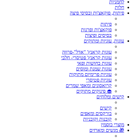
לחמניות
חלות
פיתות, פוקאצ'ות ובסיסי פיצה
פיתות
פוקאצ'ות ופרנות
בסיסים ופיצות
עוגות, עוגיות ומתוקים
עוגות קראנץ' "אדל"-פרווה
עוגות קראנץ' פטיסרי- חלבי
עוגות בחושות ופאי
עוגות שמנת ומוסים
עוגיות פרימיום מתוקות
עוגיות פטיסרי
קרואסונים ומאפי שמרים
🧁 פינוקים מתוקים
קישים ומלוחים
קישים
בורקסים ומאפים
קובנות וקובניות
מוצרי כוסמין
🎁 מגשים ומארזים