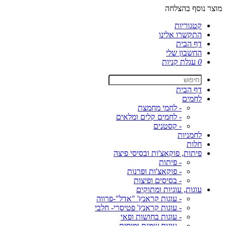
מוצר נוסף בהצלחה
קטגוריות
התקשרו אלינו
דף הבית
החשבון שלי
0
עגלת קניות
דף הבית
לחמים
- לחמי מחמצת
- לחמים קלים ומלאים
- קסטנים
לחמניות
חלות
פיתות, פוקאצ'ות ובסיסי פיצה
- פיתות
- פוקאצ'ות ופרנות
- בסיסים ופיצות
עוגות, עוגיות ומתוקים
- עוגות קראנץ' "אדל"-פרווה
- עוגות קראנץ' פטיסרי- חלבי
- עוגות בחושות ופאי
- עוגות שמנת ומוסים