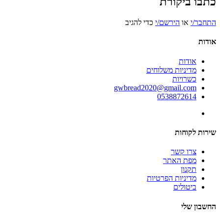
כתבו ביקורת
התחבר/י
או
הירשם/י
כדי להגיב
אודות
אודות
מדיניות משלוחים
כשרויות
gwbread2020@gmail.com
0538872614
שירות לקוחות
צרו קשר
מפת האתר
תקנון
מדיניות הפרטיות
ביטולים
החשבון שלי