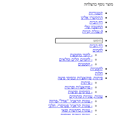
מוצר נוסף בהצלחה
קטגוריות
התקשרו אלינו
דף הבית
החשבון שלי
0
עגלת קניות
דף הבית
לחמים
- לחמי מחמצת
- לחמים קלים ומלאים
- קסטנים
לחמניות
חלות
פיתות, פוקאצ'ות ובסיסי פיצה
- פיתות
- פוקאצ'ות ופרנות
- בסיסים ופיצות
עוגות, עוגיות ומתוקים
- עוגות קראנץ' "אדל"-פרווה
- עוגות קראנץ' פטיסרי- חלבי
- עוגות בחושות ופאי
- עוגות שמנת ומוסים