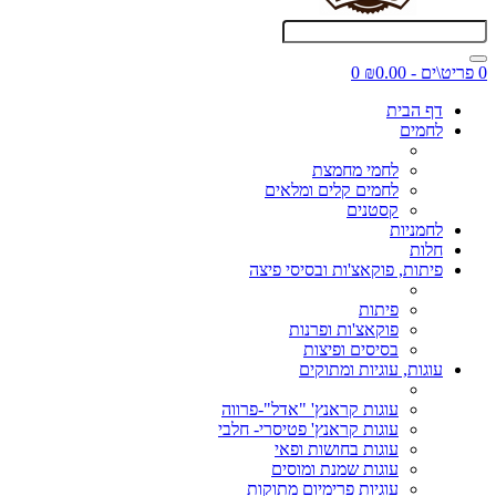
0 פריט\ים - ₪0.00
0
דף הבית
לחמים
לחמי מחמצת
לחמים קלים ומלאים
קסטנים
לחמניות
חלות
פיתות, פוקאצ'ות ובסיסי פיצה
פיתות
פוקאצ'ות ופרנות
בסיסים ופיצות
עוגות, עוגיות ומתוקים
עוגות קראנץ' "אדל"-פרווה
עוגות קראנץ' פטיסרי- חלבי
עוגות בחושות ופאי
עוגות שמנת ומוסים
עוגיות פרימיום מתוקות