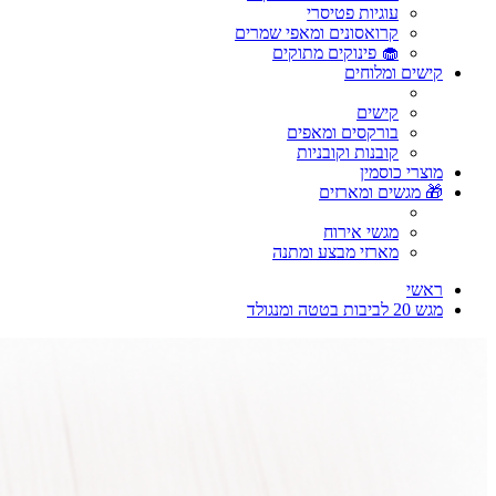
עוגיות פטיסרי
קרואסונים ומאפי שמרים
🧁 פינוקים מתוקים
קישים ומלוחים
קישים
בורקסים ומאפים
קובנות וקובניות
מוצרי כוסמין
🎁 מגשים ומארזים
מגשי אירוח
מארזי מבצע ומתנה
ראשי
מגש 20 לביבות בטטה ומנגולד