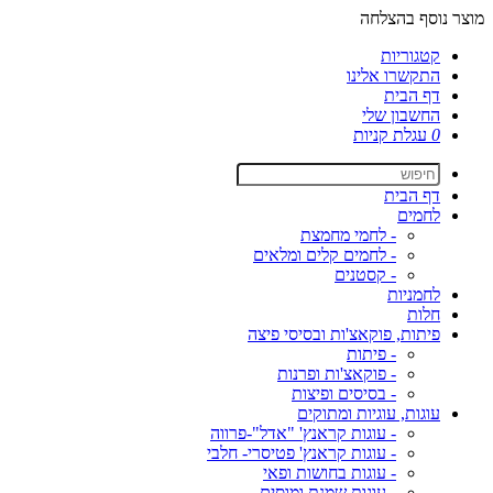
מוצר נוסף בהצלחה
קטגוריות
התקשרו אלינו
דף הבית
החשבון שלי
0
עגלת קניות
דף הבית
לחמים
- לחמי מחמצת
- לחמים קלים ומלאים
- קסטנים
לחמניות
חלות
פיתות, פוקאצ'ות ובסיסי פיצה
- פיתות
- פוקאצ'ות ופרנות
- בסיסים ופיצות
עוגות, עוגיות ומתוקים
- עוגות קראנץ' "אדל"-פרווה
- עוגות קראנץ' פטיסרי- חלבי
- עוגות בחושות ופאי
- עוגות שמנת ומוסים