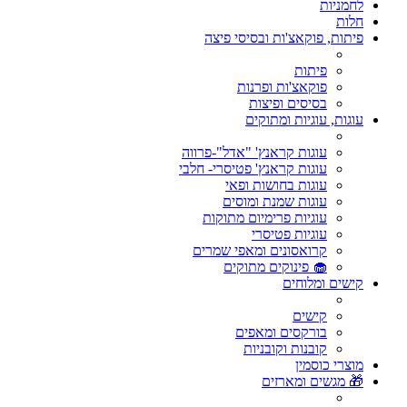
לחמניות
חלות
פיתות, פוקאצ'ות ובסיסי פיצה
פיתות
פוקאצ'ות ופרנות
בסיסים ופיצות
עוגות, עוגיות ומתוקים
עוגות קראנץ' "אדל"-פרווה
עוגות קראנץ' פטיסרי- חלבי
עוגות בחושות ופאי
עוגות שמנת ומוסים
עוגיות פרימיום מתוקות
עוגיות פטיסרי
קרואסונים ומאפי שמרים
🧁 פינוקים מתוקים
קישים ומלוחים
קישים
בורקסים ומאפים
קובנות וקובניות
מוצרי כוסמין
🎁 מגשים ומארזים