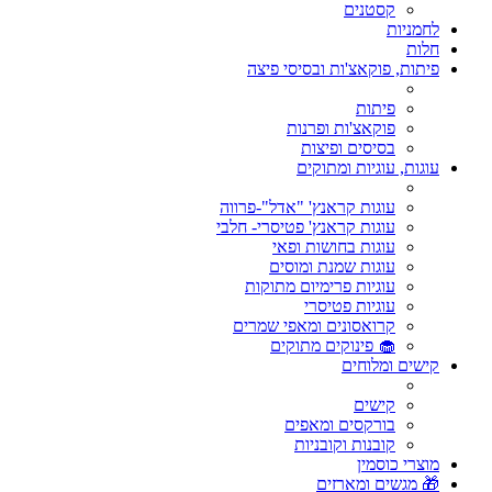
קסטנים
לחמניות
חלות
פיתות, פוקאצ'ות ובסיסי פיצה
פיתות
פוקאצ'ות ופרנות
בסיסים ופיצות
עוגות, עוגיות ומתוקים
עוגות קראנץ' "אדל"-פרווה
עוגות קראנץ' פטיסרי- חלבי
עוגות בחושות ופאי
עוגות שמנת ומוסים
עוגיות פרימיום מתוקות
עוגיות פטיסרי
קרואסונים ומאפי שמרים
🧁 פינוקים מתוקים
קישים ומלוחים
קישים
בורקסים ומאפים
קובנות וקובניות
מוצרי כוסמין
🎁 מגשים ומארזים