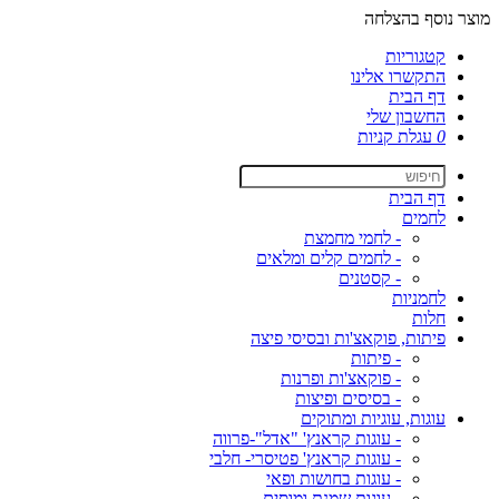
מוצר נוסף בהצלחה
קטגוריות
התקשרו אלינו
דף הבית
החשבון שלי
0
עגלת קניות
דף הבית
לחמים
- לחמי מחמצת
- לחמים קלים ומלאים
- קסטנים
לחמניות
חלות
פיתות, פוקאצ'ות ובסיסי פיצה
- פיתות
- פוקאצ'ות ופרנות
- בסיסים ופיצות
עוגות, עוגיות ומתוקים
- עוגות קראנץ' "אדל"-פרווה
- עוגות קראנץ' פטיסרי- חלבי
- עוגות בחושות ופאי
- עוגות שמנת ומוסים