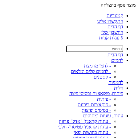
מוצר נוסף בהצלחה
קטגוריות
התקשרו אלינו
דף הבית
החשבון שלי
0
עגלת קניות
דף הבית
לחמים
- לחמי מחמצת
- לחמים קלים ומלאים
- קסטנים
לחמניות
חלות
פיתות, פוקאצ'ות ובסיסי פיצה
- פיתות
- פוקאצ'ות ופרנות
- בסיסים ופיצות
עוגות, עוגיות ומתוקים
- עוגות קראנץ' "אדל"-פרווה
- עוגות קראנץ' פטיסרי- חלבי
- עוגות בחושות ופאי
- עוגות שמנת ומוסים