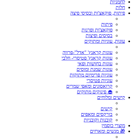
לחמניות
חלות
פיתות, פוקאצ'ות ובסיסי פיצה
פיתות
פוקאצ'ות ופרנות
בסיסים ופיצות
עוגות, עוגיות ומתוקים
עוגות קראנץ' "אדל"-פרווה
עוגות קראנץ' פטיסרי- חלבי
עוגות בחושות ופאי
עוגות שמנת ומוסים
עוגיות פרימיום מתוקות
עוגיות פטיסרי
קרואסונים ומאפי שמרים
🧁 פינוקים מתוקים
קישים ומלוחים
קישים
בורקסים ומאפים
קובנות וקובניות
מוצרי כוסמין
🎁 מגשים ומארזים