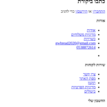
כתבו ביקורת
התחבר/י
או
הירשם/י
כדי להגיב
אודות
אודות
מדיניות משלוחים
כשרויות
gwbread2020@gmail.com
0538872614
שירות לקוחות
צרו קשר
מפת האתר
תקנון
מדיניות הפרטיות
ביטולים
החשבון שלי