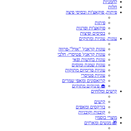
לחמניות
חלות
פיתות, פוקאצ'ות ובסיסי פיצה
פיתות
פוקאצ'ות ופרנות
בסיסים ופיצות
עוגות, עוגיות ומתוקים
עוגות קראנץ' "אדל"-פרווה
עוגות קראנץ' פטיסרי- חלבי
עוגות בחושות ופאי
עוגות שמנת ומוסים
עוגיות פרימיום מתוקות
עוגיות פטיסרי
קרואסונים ומאפי שמרים
🧁 פינוקים מתוקים
קישים ומלוחים
קישים
בורקסים ומאפים
קובנות וקובניות
מוצרי כוסמין
🎁 מגשים ומארזים