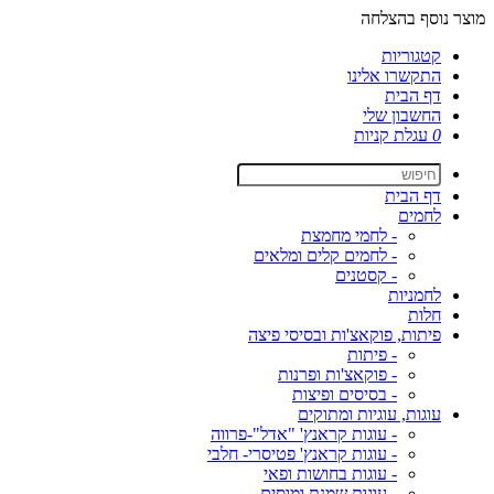
מוצר נוסף בהצלחה
קטגוריות
התקשרו אלינו
דף הבית
החשבון שלי
0
עגלת קניות
דף הבית
לחמים
- לחמי מחמצת
- לחמים קלים ומלאים
- קסטנים
לחמניות
חלות
פיתות, פוקאצ'ות ובסיסי פיצה
- פיתות
- פוקאצ'ות ופרנות
- בסיסים ופיצות
עוגות, עוגיות ומתוקים
- עוגות קראנץ' "אדל"-פרווה
- עוגות קראנץ' פטיסרי- חלבי
- עוגות בחושות ופאי
- עוגות שמנת ומוסים