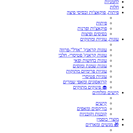
לחמניות
חלות
פיתות, פוקאצ'ות ובסיסי פיצה
פיתות
פוקאצ'ות ופרנות
בסיסים ופיצות
עוגות, עוגיות ומתוקים
עוגות קראנץ' "אדל"-פרווה
עוגות קראנץ' פטיסרי- חלבי
עוגות בחושות ופאי
עוגות שמנת ומוסים
עוגיות פרימיום מתוקות
עוגיות פטיסרי
קרואסונים ומאפי שמרים
🧁 פינוקים מתוקים
קישים ומלוחים
קישים
בורקסים ומאפים
קובנות וקובניות
מוצרי כוסמין
🎁 מגשים ומארזים