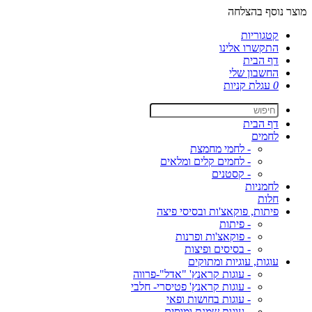
מוצר נוסף בהצלחה
קטגוריות
התקשרו אלינו
דף הבית
החשבון שלי
0
עגלת קניות
דף הבית
לחמים
- לחמי מחמצת
- לחמים קלים ומלאים
- קסטנים
לחמניות
חלות
פיתות, פוקאצ'ות ובסיסי פיצה
- פיתות
- פוקאצ'ות ופרנות
- בסיסים ופיצות
עוגות, עוגיות ומתוקים
- עוגות קראנץ' "אדל"-פרווה
- עוגות קראנץ' פטיסרי- חלבי
- עוגות בחושות ופאי
- עוגות שמנת ומוסים