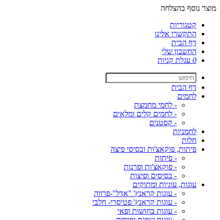
מוצר נוסף בהצלחה
קטגוריות
התקשרו אלינו
דף הבית
החשבון שלי
0
עגלת קניות
דף הבית
לחמים
- לחמי מחמצת
- לחמים קלים ומלאים
- קסטנים
לחמניות
חלות
פיתות, פוקאצ'ות ובסיסי פיצה
- פיתות
- פוקאצ'ות ופרנות
- בסיסים ופיצות
עוגות, עוגיות ומתוקים
- עוגות קראנץ' "אדל"-פרווה
- עוגות קראנץ' פטיסרי- חלבי
- עוגות בחושות ופאי
- עוגות שמנת ומוסים