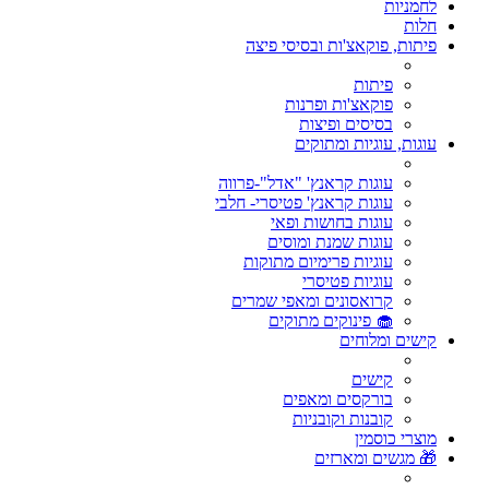
לחמניות
חלות
פיתות, פוקאצ'ות ובסיסי פיצה
פיתות
פוקאצ'ות ופרנות
בסיסים ופיצות
עוגות, עוגיות ומתוקים
עוגות קראנץ' "אדל"-פרווה
עוגות קראנץ' פטיסרי- חלבי
עוגות בחושות ופאי
עוגות שמנת ומוסים
עוגיות פרימיום מתוקות
עוגיות פטיסרי
קרואסונים ומאפי שמרים
🧁 פינוקים מתוקים
קישים ומלוחים
קישים
בורקסים ומאפים
קובנות וקובניות
מוצרי כוסמין
🎁 מגשים ומארזים