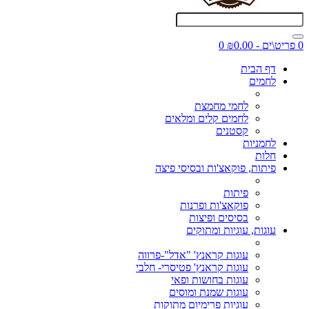
0 פריט\ים - ₪0.00
0
דף הבית
לחמים
לחמי מחמצת
לחמים קלים ומלאים
קסטנים
לחמניות
חלות
פיתות, פוקאצ'ות ובסיסי פיצה
פיתות
פוקאצ'ות ופרנות
בסיסים ופיצות
עוגות, עוגיות ומתוקים
עוגות קראנץ' "אדל"-פרווה
עוגות קראנץ' פטיסרי- חלבי
עוגות בחושות ופאי
עוגות שמנת ומוסים
עוגיות פרימיום מתוקות