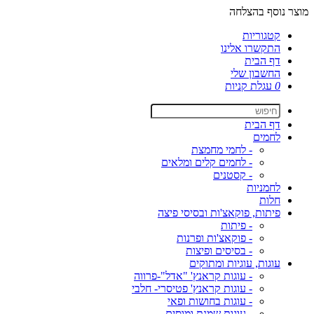
מוצר נוסף בהצלחה
קטגוריות
התקשרו אלינו
דף הבית
החשבון שלי
0
עגלת קניות
דף הבית
לחמים
- לחמי מחמצת
- לחמים קלים ומלאים
- קסטנים
לחמניות
חלות
פיתות, פוקאצ'ות ובסיסי פיצה
- פיתות
- פוקאצ'ות ופרנות
- בסיסים ופיצות
עוגות, עוגיות ומתוקים
- עוגות קראנץ' "אדל"-פרווה
- עוגות קראנץ' פטיסרי- חלבי
- עוגות בחושות ופאי
- עוגות שמנת ומוסים