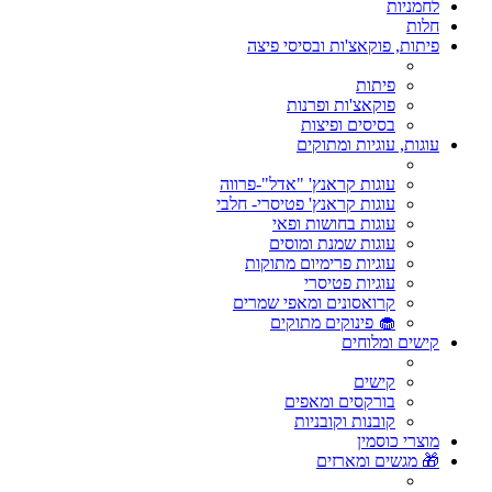
לחמניות
חלות
פיתות, פוקאצ'ות ובסיסי פיצה
פיתות
פוקאצ'ות ופרנות
בסיסים ופיצות
עוגות, עוגיות ומתוקים
עוגות קראנץ' "אדל"-פרווה
עוגות קראנץ' פטיסרי- חלבי
עוגות בחושות ופאי
עוגות שמנת ומוסים
עוגיות פרימיום מתוקות
עוגיות פטיסרי
קרואסונים ומאפי שמרים
🧁 פינוקים מתוקים
קישים ומלוחים
קישים
בורקסים ומאפים
קובנות וקובניות
מוצרי כוסמין
🎁 מגשים ומארזים