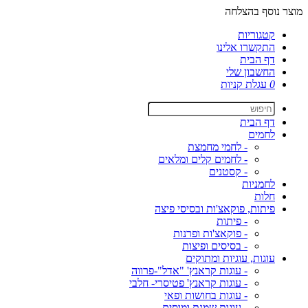
מוצר נוסף בהצלחה
קטגוריות
התקשרו אלינו
דף הבית
החשבון שלי
0
עגלת קניות
דף הבית
לחמים
- לחמי מחמצת
- לחמים קלים ומלאים
- קסטנים
לחמניות
חלות
פיתות, פוקאצ'ות ובסיסי פיצה
- פיתות
- פוקאצ'ות ופרנות
- בסיסים ופיצות
עוגות, עוגיות ומתוקים
- עוגות קראנץ' "אדל"-פרווה
- עוגות קראנץ' פטיסרי- חלבי
- עוגות בחושות ופאי
- עוגות שמנת ומוסים